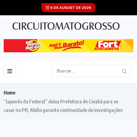
9 DE AUGUST DE 2026
Home
“Japonês da Federal” deixa Prefeitura de Cuiabá para se
casar no PR; Abilio garante continuidade de investigações