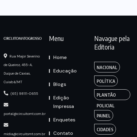
Menu
Navague pela
Editoria
Home
Rua Major Severino
de Queiroz, 455-A,
NACIONAL
Educação
Duque de Caxias,
POLÍTICA
Cuiabá/MT
Blogs
(65) 98111-0655
PLANTÃO
Edição
Impressa
POLICIAL
portal@circuitomt.com.br
PAINEL
Enquetes
CIDADES
Contato
midia@circuitomt.com.br