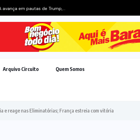
 avança em pautas de Trump,...
Arquivo Circuito
Quem Somos
nia e reage nas Eliminatórias; França estreia com vitória