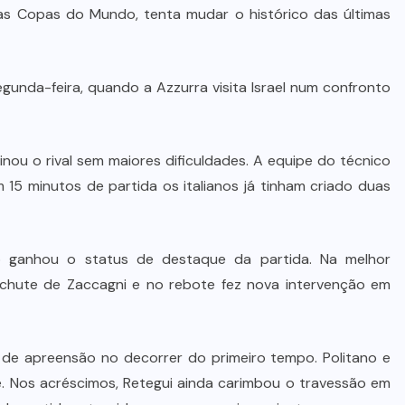
De queijos a mel: Feira FAM dá
duas Copas do Mundo, tenta mudar o histórico das últimas
rosto, voz e lucro aos pequenos
produtores de Várzea Grande
unda-feira, quando a Azzurra visita Israel num confronto
8 DE AGOSTO DE 2026
inou o rival sem maiores dificuldades. A equipe do técnico
5 minutos de partida os italianos já tinham criado duas
go ganhou o status de destaque da partida. Na melhor
 chute de Zaccagni e no rebote fez nova intervenção em
m de apreensão no decorrer do primeiro tempo. Politano e
e. Nos acréscimos, Retegui ainda carimbou o travessão em