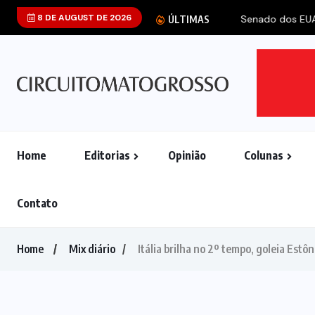
8 DE AUGUST DE 2026
Senado dos EUA
ÚLTIMAS
Home
Editorias
Opinião
Colunas
Contato
Home
Mix diário
Itália brilha no 2º tempo, goleia Estô