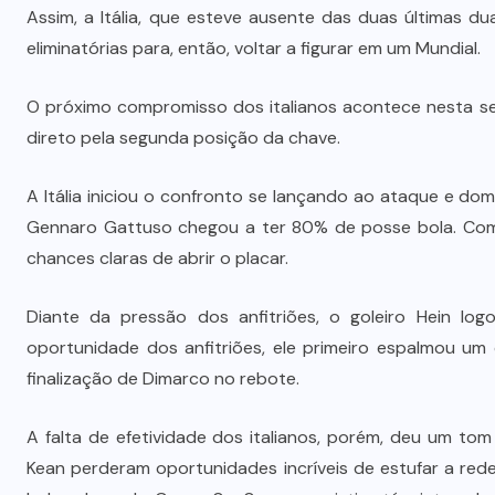
Dia dos Pais impulsiona varejo e
Assim, a Itália, que esteve ausente das duas últimas 
é
reforça conexão entre pais e filhos
eliminatórias para, então, voltar a figurar em um Mundial.
na moda inspirada no agro
O próximo compromisso dos italianos acontece nesta seg
7 DE AGOSTO DE 2026
direto pela segunda posição da chave.
A Itália iniciou o confronto se lançando ao ataque e dom
Gennaro Gattuso chegou a ter 80% de posse bola. Com 1
chances claras de abrir o placar.
Diante da pressão dos anfitriões, o goleiro Hein lo
oportunidade dos anfitriões, ele primeiro espalmou um
finalização de Dimarco no rebote.
A falta de efetividade dos italianos, porém, deu um to
Kean perderam oportunidades incríveis de estufar a red