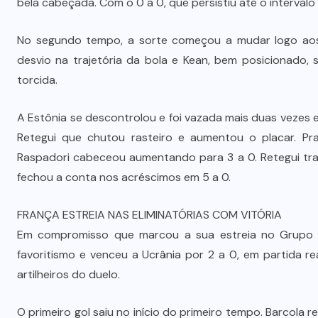
bela cabeçada. Com o 0 a 0, que persistiu até o intervalo
No segundo tempo, a sorte começou a mudar logo aos 
desvio na trajetória da bola e Kean, bem posicionado,
torcida.
A Estônia se descontrolou e foi vazada mais duas vezes e
Retegui que chutou rasteiro e aumentou o placar. Pr
Raspadori cabeceou aumentando para 3 a 0. Retegui tra
fechou a conta nos acréscimos em 5 a 0.
FRANÇA ESTREIA NAS ELIMINATÓRIAS COM VITÓRIA
Em compromisso que marcou a sua estreia no Grupo D 
favoritismo e venceu a Ucrânia por 2 a 0, em partida re
artilheiros do duelo.
O primeiro gol saiu no início do primeiro tempo. Barcol