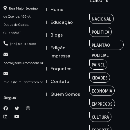
Home
Rua Major Severino
de Queiroz, 455-A,
NACIONAL
Educação
Duque de Caxias,
POLÍTICA
Cuiabá/MT
Blogs
(65) 98111-0655
PLANTÃO
Edição
Impressa
POLICIAL
portal@circuitomt.com.br
PAINEL
Enquetes
CIDADES
Contato
midia@circuitomt.com.br
ECONOMIA
Quem Somos
Seguir
EMPREGOS
CULTURA