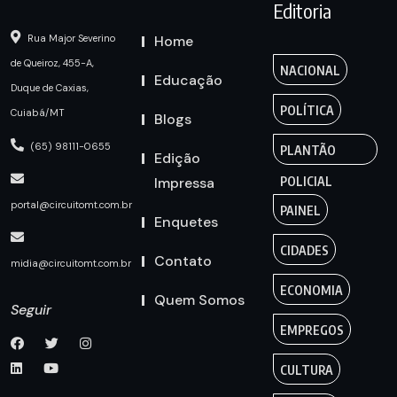
Editoria
Home
Rua Major Severino
de Queiroz, 455-A,
NACIONAL
Educação
Duque de Caxias,
POLÍTICA
Cuiabá/MT
Blogs
(65) 98111-0655
PLANTÃO
Edição
Impressa
POLICIAL
portal@circuitomt.com.br
PAINEL
Enquetes
CIDADES
Contato
midia@circuitomt.com.br
ECONOMIA
Quem Somos
Seguir
EMPREGOS
CULTURA