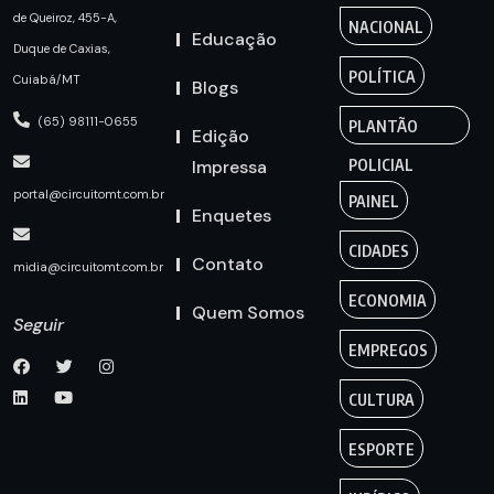
de Queiroz, 455-A,
NACIONAL
Educação
Duque de Caxias,
POLÍTICA
Cuiabá/MT
Blogs
(65) 98111-0655
PLANTÃO
Edição
Impressa
POLICIAL
portal@circuitomt.com.br
PAINEL
Enquetes
CIDADES
Contato
midia@circuitomt.com.br
ECONOMIA
Quem Somos
Seguir
EMPREGOS
CULTURA
ESPORTE