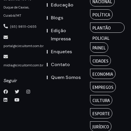
NACIONAL
Educação
Duque de Caxias,
POLÍTICA
Cuiabá/MT
Blogs
(65) 98111-0655
PLANTÃO
Edição
Impressa
POLICIAL
portal@circuitomt.com.br
PAINEL
Enquetes
CIDADES
Contato
midia@circuitomt.com.br
ECONOMIA
Quem Somos
Seguir
EMPREGOS
CULTURA
ESPORTE
JURÍDICO