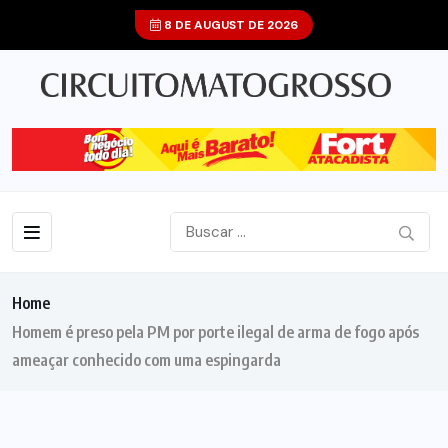
8 DE AUGUST DE 2026
Home
Homem é preso pela PM por porte ilegal de arma de fogo após
ameaçar conhecido com uma espingarda