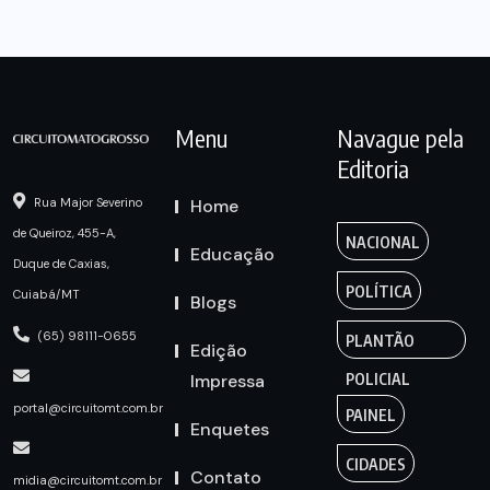
Menu
Navague pela
Editoria
Home
Rua Major Severino
de Queiroz, 455-A,
NACIONAL
Educação
Duque de Caxias,
POLÍTICA
Cuiabá/MT
Blogs
(65) 98111-0655
PLANTÃO
Edição
Impressa
POLICIAL
portal@circuitomt.com.br
PAINEL
Enquetes
CIDADES
Contato
midia@circuitomt.com.br