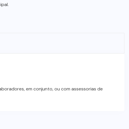
STJ condena ministro Marco Buzzi
pal.
à perda do cargo por denúncias de
importunação sexual
6 DE AGOSTO DE 2026
laboradores, em conjunto, ou com assessorias de