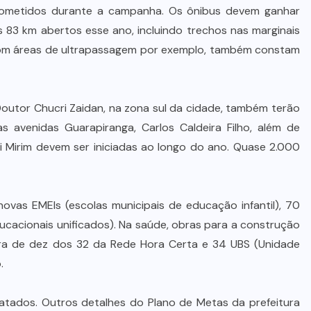
prometidos durante a campanha. Os ônibus devem ganhar
s 83 km abertos esse ano, incluindo trechos nas marginais
s, com áreas de ultrapassagem por exemplo, também constam
Doutor Chucri Zaidan, na zona sul da cidade, também terão
 avenidas Guarapiranga, Carlos Caldeira Filho, além de
oi Mirim devem ser iniciadas ao longo do ano. Quase 2.000
vas EMEIs (escolas municipais de educação infantil), 70
ducacionais unificados). Na saúde, obras para a construção
tura de dez dos 32 da Rede Hora Certa e 34 UBS (Unidade
.
atados. Outros detalhes do Plano de Metas da prefeitura