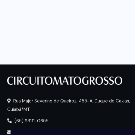
Rua Major Severino de Queiroz, 455-A, Duque de Caxias,
Cuiabá/MT
(65) 98111-0655
portal@circuitomt.com.br