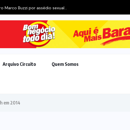
o Marco Buzzi por assédio sexual...
Arquivo Circuito
Quem Somos
4h em 2014