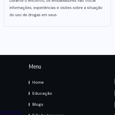
Durante o encontro, os embaixadores vão trocar
informações, experiências e visões sobre a situação
do uso de drogas em seus
Menu
Home
Educação
Blogs