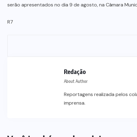
Vale-refeição cobre apenas 9 dias
serão apresentados no dia 9 de agosto, na Câmara Munici
úteis de alimentação em Mato
a
Grosso, aponta levantamento
R7
6 DE AGOSTO DE 2026
Redação
About Author
Reportagens realizada pelos co
imprensa.