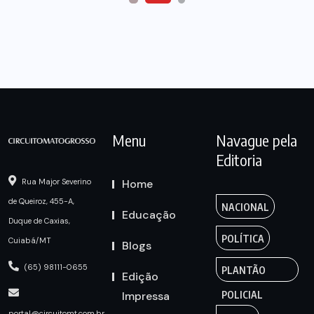
Menu
Navague pela
Editoria
Home
Rua Major Severino
de Queiroz, 455-A,
NACIONAL
Educação
Duque de Caxias,
POLÍTICA
Cuiabá/MT
Blogs
(65) 98111-0655
PLANTÃO
Edição
Impressa
POLICIAL
portal@circuitomt.com.br