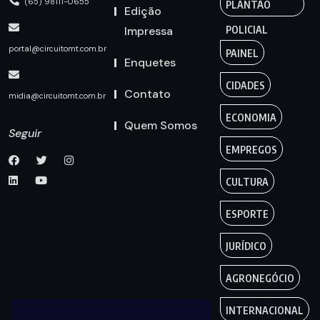
(65) 98111-0655
PLANTÃO
Edição
Impressa
POLICIAL
portal@circuitomt.com.br
PAINEL
Enquetes
CIDADES
Contato
midia@circuitomt.com.br
ECONOMIA
Quem Somos
Seguir
EMPREGOS
CULTURA
ESPORTE
JURÍDICO
AGRONEGÓCIO
INTERNACIONAL