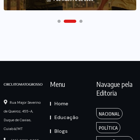
Menu
Navague pela
Editoria
Home
Rua Major Severino
de Queiroz, 455-A,
NACIONAL
Educação
Duque de Caxias,
POLÍTICA
Cuiabá/MT
Blogs