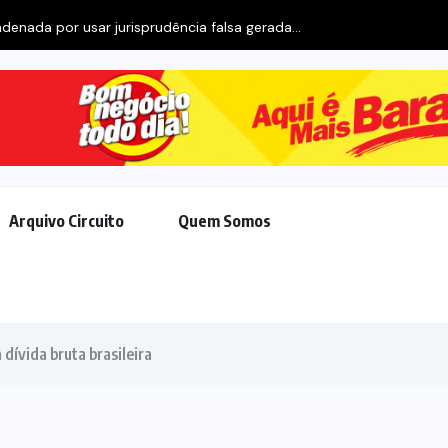
enada por usar jurisprudência falsa gerada...
Arquivo Circuito
Quem Somos
dívida bruta brasileira