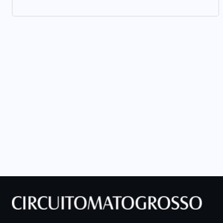
o
STJ condena ministro Marco Buzzi
à perda do cargo por denúncias de
importunação sexual
6 DE AGOSTO DE 2026