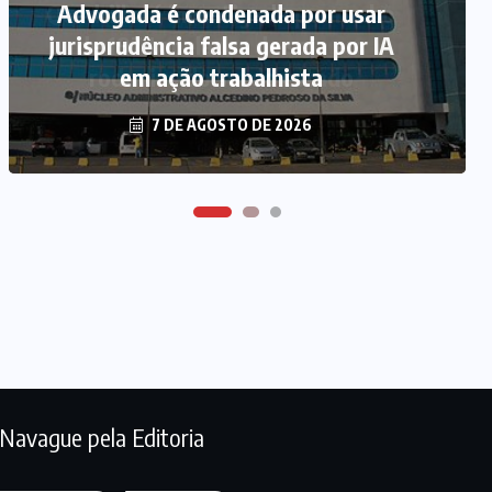
Quadrilha é investigada por roubo
Advogada é condenada por usar
jurisprudência falsa gerada por IA
de 197 toneladas de soja em
rodovias do sul do estado
em ação trabalhista
7 DE AGOSTO DE 2026
7 DE AGOSTO DE 2026
Navague pela Editoria