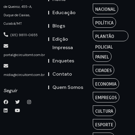
de Queiroz, 455-A,
NACIONAL
Educação
Duque de Caxias,
POLÍTICA
Cuiabá/MT
Blogs
(65) 98111-0655
PLANTÃO
Edição
Impressa
POLICIAL
portal@circuitomt.com.br
PAINEL
Enquetes
CIDADES
Contato
midia@circuitomt.com.br
ECONOMIA
Quem Somos
Seguir
EMPREGOS
CULTURA
ESPORTE