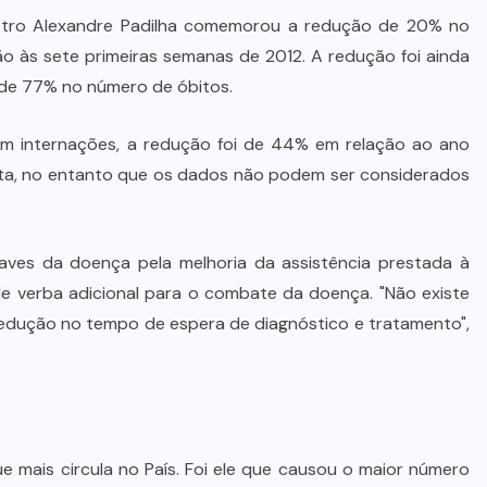
stro Alexandre Padilha comemorou a redução de 20% no
Wilson Santos projeta novos
às sete primeiras semanas de 2012. A redução foi ainda
investimentos para viabilizar 10
de 77% no número de óbitos.
mil lotes com infraestrutura
completa
m internações, a redução foi de 44% em relação ao ano
ta, no entanto que os dados não podem ser considerados
5 DE AGOSTO DE 2026
aves da doença pela melhoria da assistência prestada à
 verba adicional para o combate da doença. "Não existe
 redução no tempo de espera de diagnóstico e tratamento",
que mais circula no País. Foi ele que causou o maior número