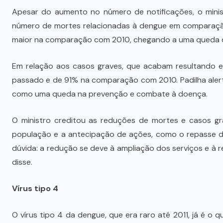
Apesar do aumento no número de notificações, o mini
número de mortes relacionadas à dengue em comparação 
Polícia prende jovem investigado
maior na comparação com 2010, chegando a uma queda 
por aliciar adolescentes para rede
s
de prostituição em VG
Em relação aos casos graves, que acabam resultando e
passado e de 91% na comparação com 2010. Padilha aler
5 DE AGOSTO DE 2026
como uma queda na prevenção e combate à doença.
O ministro creditou as reduções de mortes e casos gr
população e a antecipação de ações, como o repasse de
dúvida: a redução se deve à ampliação dos serviços e à
disse.
Vírus tipo 4
O vírus tipo 4 da dengue, que era raro até 2011, já é o 