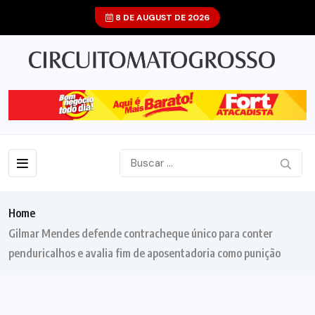
8 DE AUGUST DE 2026
Home
Gilmar Mendes defende contracheque único para conter
penduricalhos e avalia fim de aposentadoria como punição