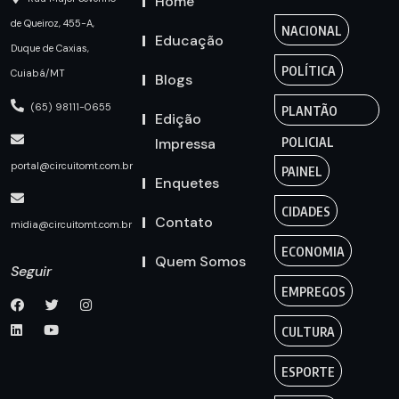
Home
de Queiroz, 455-A,
NACIONAL
Educação
Duque de Caxias,
POLÍTICA
Cuiabá/MT
Blogs
(65) 98111-0655
PLANTÃO
Edição
Impressa
POLICIAL
portal@circuitomt.com.br
PAINEL
Enquetes
CIDADES
Contato
midia@circuitomt.com.br
ECONOMIA
Quem Somos
Seguir
EMPREGOS
CULTURA
ESPORTE