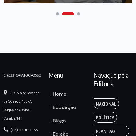
Menu
Navague pela
Editoria
Home
Rua Major Severino
de Queiroz, 455-A,
NACIONAL
Educação
Duque de Caxias,
POLÍTICA
Cuiabá/MT
Blogs
(65) 98111-0655
PLANTÃO
Edição