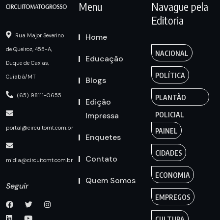
Menu
Navague pela
Editoria
Home
Rua Major Severino
de Queiroz, 455-A,
NACIONAL
Educação
Duque de Caxias,
POLÍTICA
Cuiabá/MT
Blogs
(65) 98111-0655
PLANTÃO
Edição
Impressa
POLICIAL
portal@circuitomt.com.br
PAINEL
Enquetes
CIDADES
Contato
midia@circuitomt.com.br
ECONOMIA
Quem Somos
Seguir
EMPREGOS
CULTURA