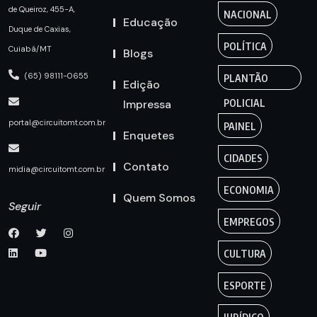
de Queiroz, 455-A,
NACIONAL
Educação
Duque de Caxias,
POLÍTICA
Cuiabá/MT
Blogs
(65) 98111-0655
PLANTÃO
Edição
Impressa
POLICIAL
portal@circuitomt.com.br
PAINEL
Enquetes
CIDADES
Contato
midia@circuitomt.com.br
ECONOMIA
Quem Somos
Seguir
EMPREGOS
CULTURA
ESPORTE