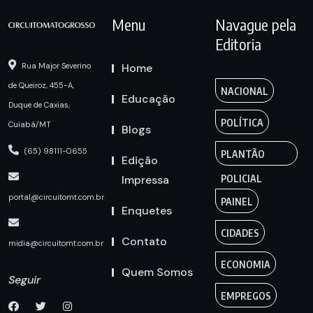
Menu
Navague pela
Editoria
Home
Rua Major Severino
de Queiroz, 455-A,
NACIONAL
Educação
Duque de Caxias,
POLÍTICA
Cuiabá/MT
Blogs
(65) 98111-0655
PLANTÃO
Edição
Impressa
POLICIAL
portal@circuitomt.com.br
PAINEL
Enquetes
CIDADES
Contato
midia@circuitomt.com.br
ECONOMIA
Quem Somos
Seguir
EMPREGOS