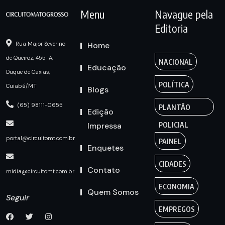
Menu
Navague pela
Editoria
Home
Rua Major Severino
de Queiroz, 455-A,
NACIONAL
Educação
Duque de Caxias,
POLÍTICA
Cuiabá/MT
Blogs
(65) 98111-0655
PLANTÃO
Edição
Impressa
POLICIAL
portal@circuitomt.com.br
PAINEL
Enquetes
CIDADES
Contato
midia@circuitomt.com.br
ECONOMIA
Quem Somos
Seguir
EMPREGOS