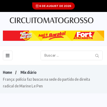
6 DE AUGUST DE 2026
Home
Mix diário
França: polícia faz buscas na sede do partido de direita
radical de Marine Le Pen