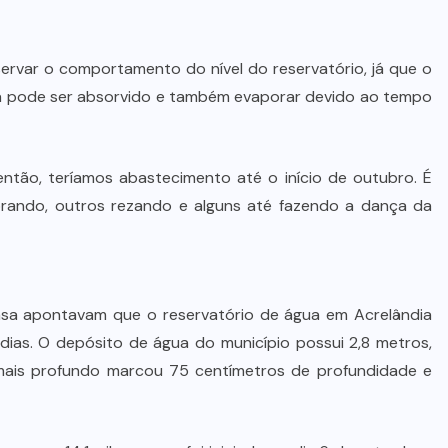
STJ condena ministro Marco Buzzi
à perda do cargo por denúncias de
importunação sexual
rvar o comportamento do nível do reservatório, já que o
a pode ser absorvido e também evaporar devido ao tempo
6 DE AGOSTO DE 2026
ntão, teríamos abastecimento até o início de outubro. É
rando, outros rezando e alguns até fazendo a dança da
epasa apontavam que o reservatório de água em Acrelândia
ias. O depósito de água do município possui 2,8 metros,
ais profundo marcou 75 centímetros de profundidade e