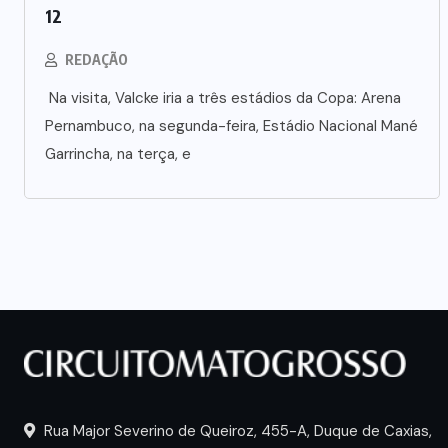
12
REDAÇÃO
Na visita, Valcke iria a três estádios da Copa: Arena
Pernambuco, na segunda-feira, Estádio Nacional Mané
Garrincha, na terça, e
Rua Major Severino de Queiroz, 455-A, Duque de Caxias,