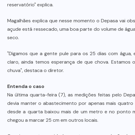
Vale-refeição cobre apenas 9 dias
reservatório" explica.
úteis de alimentação em Mato
a
Grosso, aponta levantamento
Magalhães explica que nesse momento o Depasa vai obse
açude está ressecado, uma boa parte do volume de águ
6 DE AGOSTO DE 2026
seco.
"Digamos que a gente pule para os 25 dias com água, e
claro, ainda temos esperança de que chova. Estamos o
chuva", destaca o diretor.
Entenda o caso
Na última quarta-feira (7), as medições feitas pelo D
devia manter o abastecimento por apenas mais quatro d
desde a quarta baixou mais de um metro e no ponto m
chegou a marcar 25 cm em outros locais.