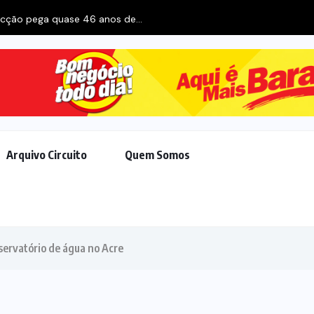
acção pega quase 46 anos de...
Arquivo Circuito
Quem Somos
ervatório de água no Acre