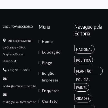
Menu
Navague pela
Editoria
Home
Rua Major Severino
de Queiroz, 455-A,
NACIONAL
Educação
Duque de Caxias,
POLÍTICA
Cuiabá/MT
Blogs
(65) 98111-0655
PLANTÃO
Edição
Impressa
POLICIAL
portal@circuitomt.com.br
PAINEL
Enquetes
CIDADES
Contato
midia@circuitomt.com.br