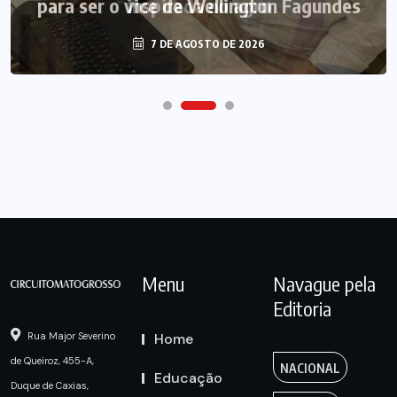
para ser o vice de Wellington Fagundes
7 DE AGOSTO DE 2026
Menu
Navague pela
Editoria
Home
Rua Major Severino
de Queiroz, 455-A,
NACIONAL
Educação
Duque de Caxias,