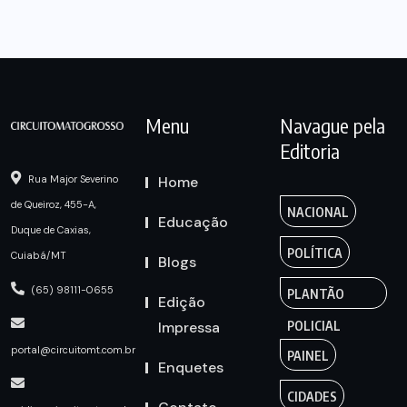
Menu
Navague pela
Editoria
Home
Rua Major Severino
de Queiroz, 455-A,
NACIONAL
Educação
Duque de Caxias,
POLÍTICA
Cuiabá/MT
Blogs
(65) 98111-0655
PLANTÃO
Edição
Impressa
POLICIAL
portal@circuitomt.com.br
PAINEL
Enquetes
CIDADES