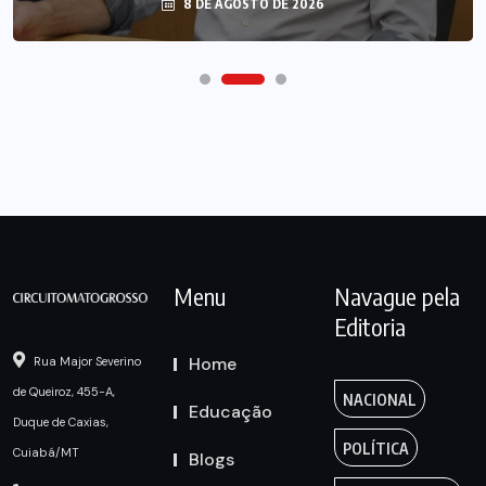
8 DE AGOSTO DE 2026
Menu
Navague pela
Editoria
Home
Rua Major Severino
de Queiroz, 455-A,
NACIONAL
Educação
Duque de Caxias,
POLÍTICA
Cuiabá/MT
Blogs