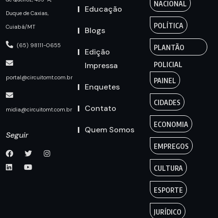
NACIONAL
Educação
Duque de Caxias,
POLÍTICA
Cuiabá/MT
Blogs
(65) 98111-0655
PLANTÃO
Edição
Impressa
POLICIAL
portal@circuitomt.com.br
PAINEL
Enquetes
CIDADES
Contato
midia@circuitomt.com.br
ECONOMIA
Quem Somos
Seguir
EMPREGOS
CULTURA
ESPORTE
JURÍDICO