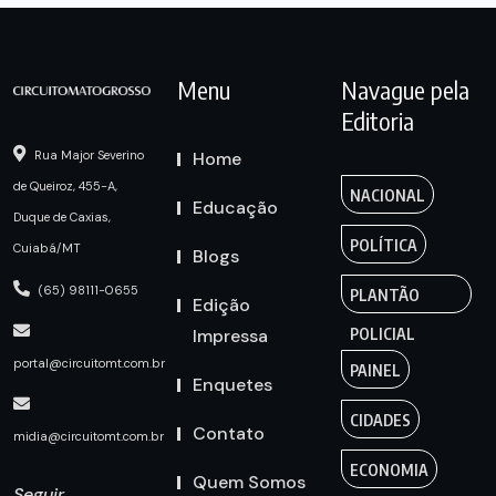
Menu
Navague pela
Editoria
Home
Rua Major Severino
de Queiroz, 455-A,
NACIONAL
Educação
Duque de Caxias,
POLÍTICA
Cuiabá/MT
Blogs
(65) 98111-0655
PLANTÃO
Edição
Impressa
POLICIAL
portal@circuitomt.com.br
PAINEL
Enquetes
CIDADES
Contato
midia@circuitomt.com.br
ECONOMIA
Quem Somos
Seguir