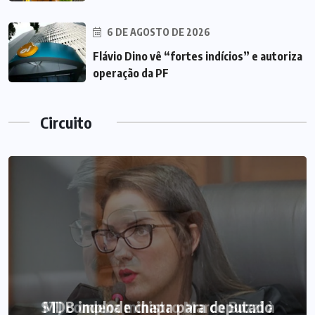
6 DE AGOSTO DE 2026
Flávio Dino vê “fortes indícios” e autoriza
operação da PF
Circuito
STJ condena ministro Marco Buzzi à
MDB implode chapa para deputado