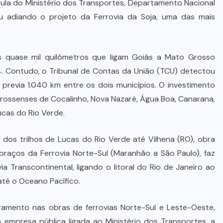
pula do Ministério dos Transportes, Departamento Nacional
ou adiando o projeto da Ferrovia da Soja, uma das mais
os quase mil quilômetros que ligam Goiás a Mato Grosso
 Contudo, o Tribunal de Contas da União (TCU) detectou
previa 1.040 km entre os dois municípios. O investimento
-grossenses de Cocalinho, Nova Nazaré, Água Boa, Canarana,
ucas do Rio Verde.
 dos trilhos de Lucas do Rio Verde até Vilhena (RO), obra
 braços da Ferrovia Norte-Sul (Maranhão a São Paulo), faz
a Transcontinental, ligando o litoral do Rio de Janeiro ao
 até o Oceano Pacífico.
amento nas obras de ferrovias Norte-Sul e Leste-Oeste,
a empresa pública ligada ao Ministério dos Transportes, a