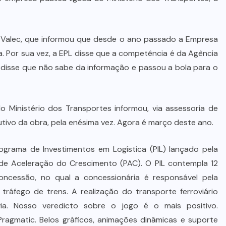
Dia dos Pais impulsiona varejo e
reforça conexão entre pais e filhos
na moda inspirada no agro
Valec, que informou que desde o ano passado a Empresa
a. Por sua vez, a EPL disse que a competência é da Agência
7 DE AGOSTO DE 2026
 disse que não sabe da informação e passou a bola para o
Ministério dos Transportes informou, via assessoria de
utivo da obra, pela enésima vez. Agora é março deste ano.
grama de Investimentos em Logística (PIL) lançado pela
de Aceleração do Crescimento (PAC). O PIL contempla 12
ncessão, no qual a concessionária é responsável pela
tráfego de trens. A realização do transporte ferroviário
via. Nosso veredicto sobre o jogo é o mais positivo.
ragmatic. Belos gráficos, animações dinâmicas e suporte