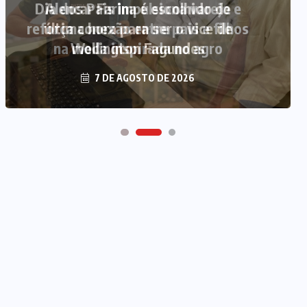
Alencar Farina é escolhido de
última hora para ser o vice de
Wellington Fagundes
7 DE AGOSTO DE 2026