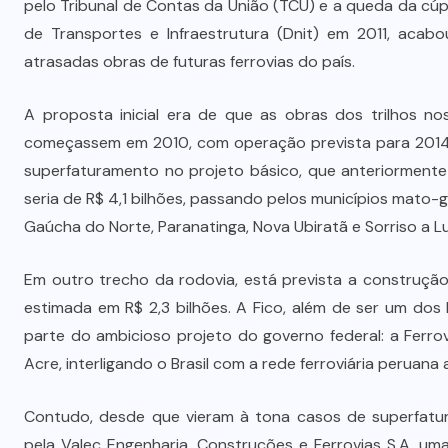
pelo Tribunal de Contas da União (TCU) e a queda da cú
de Transportes e Infraestrutura (Dnit) em 2011, acab
atrasadas obras de futuras ferrovias do país.
A proposta inicial era de que as obras dos trilhos n
começassem em 2010, com operação prevista para 2014.
superfaturamento no projeto básico, que anteriormente 
seria de R$ 4,1 bilhões, passando pelos municípios mato
Gaúcha do Norte, Paranatinga, Nova Ubiratã e Sorriso a L
Em outro trecho da rodovia, está prevista a construção
estimada em R$ 2,3 bilhões. A Fico, além de ser um dos
parte do ambicioso projeto do governo federal: a Ferrovi
Acre, interligando o Brasil com a rede ferroviária peruana
Contudo, desde que vieram à tona casos de superfatur
pela Valec Engenharia, Construções e Ferrovias S.A, um