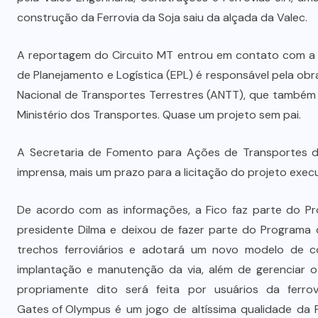
Prefeito Abilio Brunini recebe a
construção da Ferrovia da Soja saiu da alçada da Valec.
mais alta honraria da Rotam em
Cuiabá
A reportagem do Circuito MT entrou em contato com a 
de Planejamento e Logística (EPL) é responsável pela obr
7 DE AGOSTO DE 2026
Nacional de Transportes Terrestres (ANTT), que também
Ministério dos Transportes. Quase um projeto sem pai.
A Secretaria de Fomento para Ações de Transportes do 
imprensa, mais um prazo para a licitação do projeto exec
De acordo com as informações, a Fico faz parte do Pro
presidente Dilma e deixou de fazer parte do Programa 
trechos ferroviários e adotará um novo modelo de co
implantação e manutenção da via, além de gerenciar o 
propriamente dito será feita por usuários da ferro
Gates of Olympus
é um jogo de altíssima qualidade da P