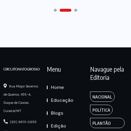
Menu
Navague pela
Editoria
Home
Rua Major Severino
de Queiroz, 455-A,
NACIONAL
Educação
Duque de Caxias,
POLÍTICA
Cuiabá/MT
Blogs
(65) 98111-0655
PLANTÃO
Edição