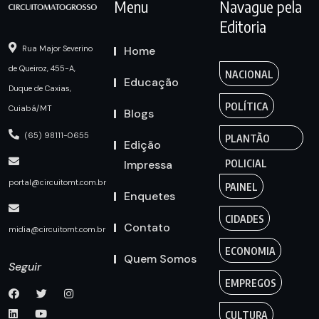
Menu
Navague pela
Editoria
Home
Rua Major Severino
de Queiroz, 455-A,
NACIONAL
Educação
Duque de Caxias,
POLÍTICA
Cuiabá/MT
Blogs
(65) 98111-0655
PLANTÃO
Edição
Impressa
POLICIAL
portal@circuitomt.com.br
PAINEL
Enquetes
CIDADES
Contato
midia@circuitomt.com.br
ECONOMIA
Quem Somos
Seguir
EMPREGOS
CULTURA