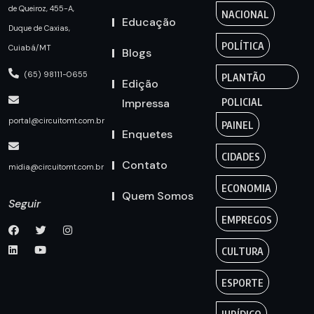
de Queiroz, 455-A,
NACIONAL
Educação
Duque de Caxias,
POLÍTICA
Cuiabá/MT
Blogs
(65) 98111-0655
PLANTÃO
Edição
Impressa
POLICIAL
portal@circuitomt.com.br
PAINEL
Enquetes
CIDADES
Contato
midia@circuitomt.com.br
ECONOMIA
Quem Somos
Seguir
EMPREGOS
CULTURA
ESPORTE