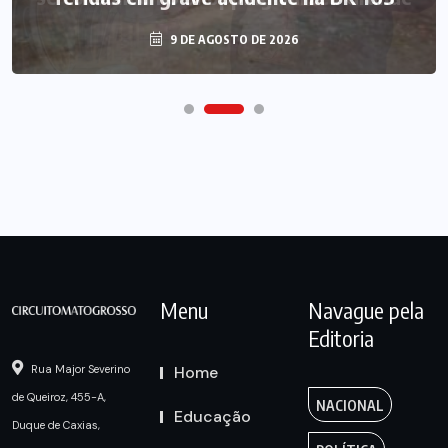
9 DE AGOSTO DE 2026
Menu
Navague pela
Editoria
Home
Rua Major Severino
de Queiroz, 455-A,
NACIONAL
Educação
Duque de Caxias,