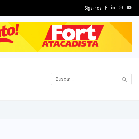
Siga-nos
exão...