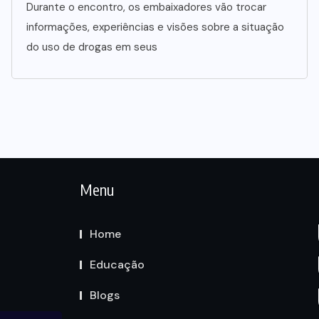
Durante o encontro, os embaixadores vão trocar
informações, experiências e visões sobre a situação
do uso de drogas em seus
Menu
Home
Educação
Blogs