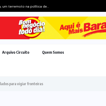
Dia dos Pais impulsiona varejo e reforça con
Arquivo Circuito
Quem Somos
lados para vigiar fronteiras