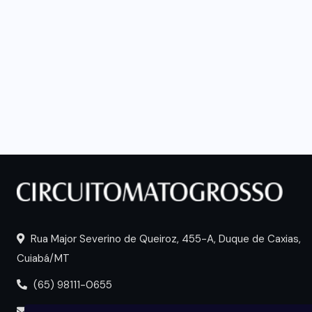
Rua Major Severino de Queiroz, 455-A, Duque de Caxias,
Cuiabá/MT
(65) 98111-0655
portal@circuitomt.com.br