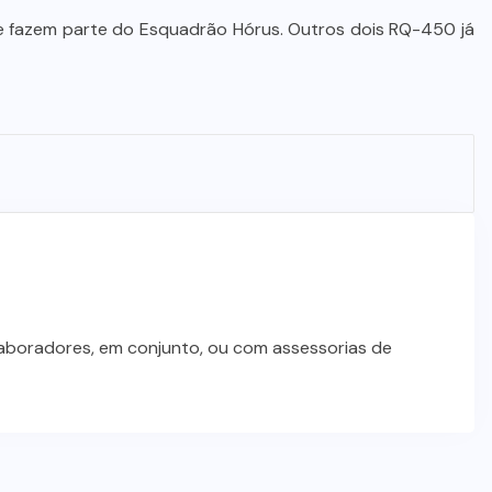
Prefeito Abilio Brunini recebe a
 fazem parte do Esquadrão Hórus. Outros dois RQ-450 já
mais alta honraria da Rotam em
Cuiabá
7 DE AGOSTO DE 2026
laboradores, em conjunto, ou com assessorias de