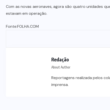
Alencar Farina é escolhido de
Com as novas aeronaves, agora são quatro unidades que
última hora para ser o vice de
estavam em operação.
Wellington Fagundes
Fonte:
FOLHA.COM
7 DE AGOSTO DE 2026
Redação
About Author
Reportagens realizada pelos co
imprensa.