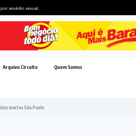
STF aponta que acordo de R$ 308 mil
Arquivo Circuito
Quem Somos
dois mortos São Paulo