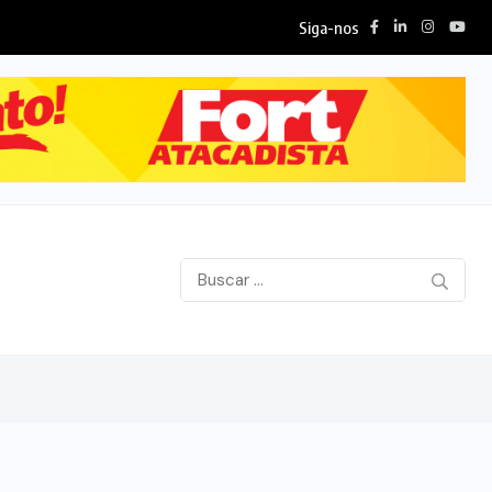
Siga-nos
hões...