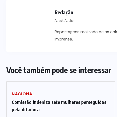
Vale-refeição cobre apenas 9 dias
úteis de alimentação em Mato
Redação
a
Grosso, aponta levantamento
About Author
6 DE AGOSTO DE 2026
Reportagens realizada pelos co
imprensa.
Você também pode se interessar
NACIONAL
Comissão indeniza sete mulheres perseguidas
pela ditadura