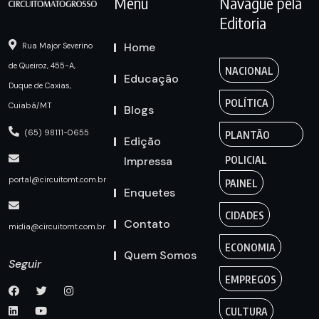
Menu
Navague pela
Editoria
Home
Rua Major Severino
de Queiroz, 455-A,
NACIONAL
Educação
Duque de Caxias,
POLÍTICA
Cuiabá/MT
Blogs
(65) 98111-0655
PLANTÃO
Edição
Impressa
POLICIAL
portal@circuitomt.com.br
PAINEL
Enquetes
CIDADES
Contato
midia@circuitomt.com.br
ECONOMIA
Quem Somos
Seguir
EMPREGOS
CULTURA