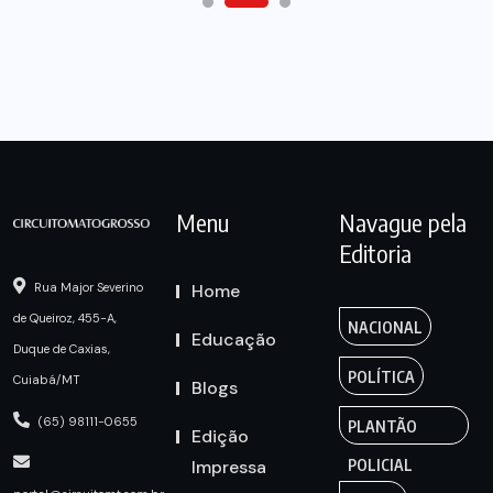
Menu
Navague pela
Editoria
Home
Rua Major Severino
de Queiroz, 455-A,
NACIONAL
Educação
Duque de Caxias,
POLÍTICA
Cuiabá/MT
Blogs
(65) 98111-0655
PLANTÃO
Edição
Impressa
POLICIAL