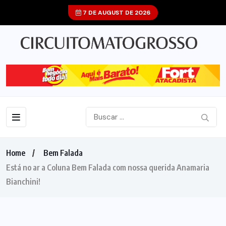
7 DE AUGUST DE 2026
Home
Bem Falada
Está no ar a Coluna Bem Falada com nossa querida Anamaria
Bianchini!