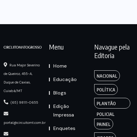
Menu
Navague pela
Editoria
Home
Rua Major Severino
de Queiroz, 455-A,
NACIONAL
Educação
Duque de Caxias,
POLÍTICA
Cuiabá/MT
Blogs
(65) 98111-0655
PLANTÃO
Edição
Impressa
POLICIAL
portal@circuitomt.com.br
PAINEL
Enquetes