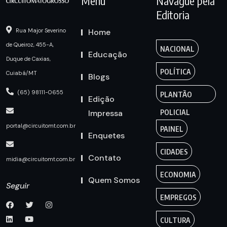
Menu
Navague pela
Editoria
Home
Rua Major Severino
de Queiroz, 455-A,
NACIONAL
Educação
Duque de Caxias,
POLÍTICA
Cuiabá/MT
Blogs
(65) 98111-0655
PLANTÃO
Edição
Impressa
POLICIAL
portal@circuitomt.com.br
PAINEL
Enquetes
CIDADES
Contato
midia@circuitomt.com.br
ECONOMIA
Quem Somos
Seguir
EMPREGOS
CULTURA