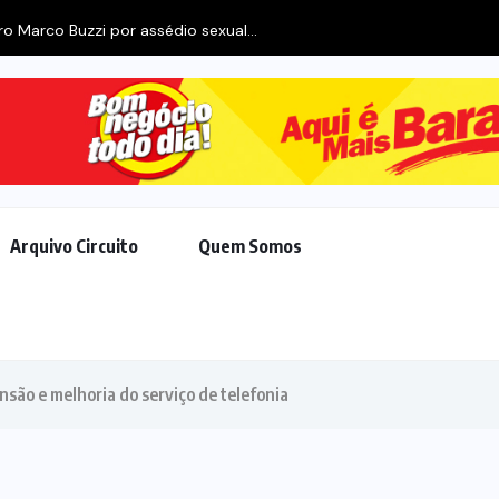
o Marco Buzzi por assédio sexual...
Arquivo Circuito
Quem Somos
são e melhoria do serviço de telefonia