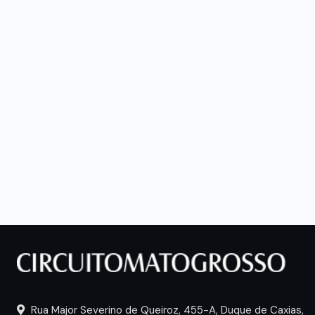
Vale-refeição cobre apenas 9 dias
úteis de alimentação em Mato
a
Grosso, aponta levantamento
6 DE AGOSTO DE 2026
Rua Major Severino de Queiroz, 455-A, Duque de Caxias,