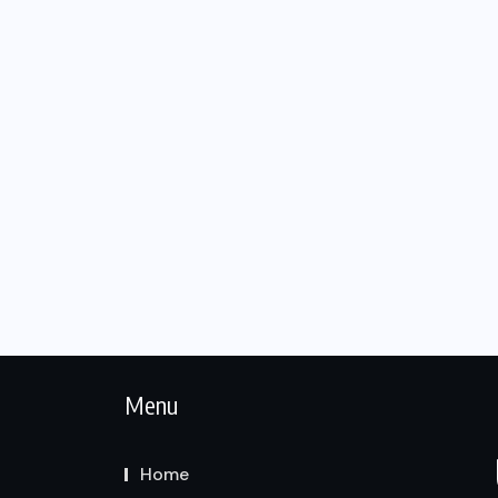
STJ condena ministro Marco Buzzi
à perda do cargo por denúncias de
importunação sexual
6 DE AGOSTO DE 2026
Menu
Home