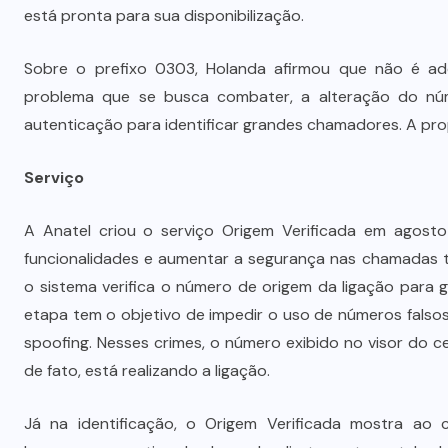
o
STJ condena ministro Marco Buzzi
está pronta para sua disponibilização.
à perda do cargo por denúncias de
importunação sexual
Sobre o prefixo 0303, Holanda afirmou que não é ad
problema que se busca combater, a alteração do nú
6 DE AGOSTO DE 2026
autenticação para identificar grandes chamadores. A pro
Serviço
A Anatel criou o serviço Origem Verificada em agost
funcionalidades e aumentar a segurança nas chamadas te
o sistema verifica o número de origem da ligação para g
etapa tem o objetivo de impedir o uso de números fals
spoofing. Nesses crimes, o número exibido no visor do 
de fato, está realizando a ligação.
Já na identificação, o Origem Verificada mostra ao