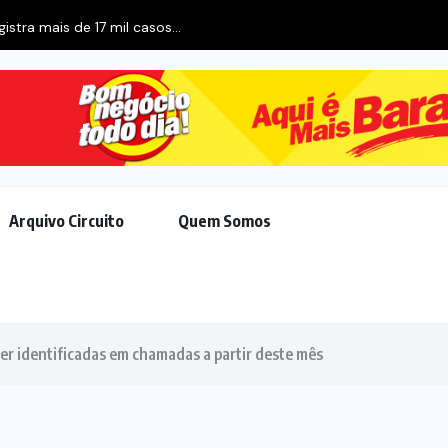
stra mais de 17 mil casos...
Arquivo Circuito
Quem Somos
er identificadas em chamadas a partir deste mês