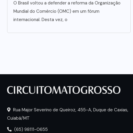
O Brasil voltou a defender a reforma da Organização
Mundial do Comércio (OMC) em um fórum
internacional. Desta vez, o
Rua Major Severino de Queiroz, 455-A, Duque de Caxias,
Cuiabá/MT
(65) 98111-0655