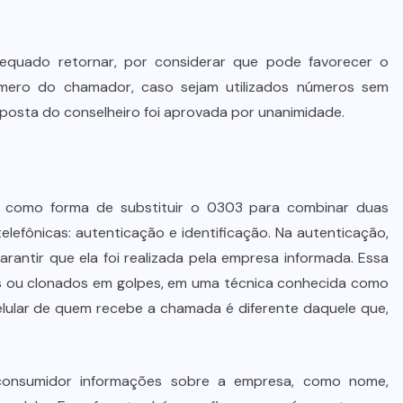
Advogada é condenada por usar
jurisprudência falsa gerada por IA
em ação trabalhista
equado retornar, por considerar que pode favorecer o
mero do chamador, caso sejam utilizados números sem
7 DE AGOSTO DE 2026
posta do conselheiro foi aprovada por unanimidade.
o como forma de substituir o 0303 para combinar duas
lefônicas: autenticação e identificação. Na autenticação,
arantir que ela foi realizada pela empresa informada. Essa
os ou clonados em golpes, em uma técnica conhecida como
celular de quem recebe a chamada é diferente daquele que,
 consumidor informações sobre a empresa, como nome,