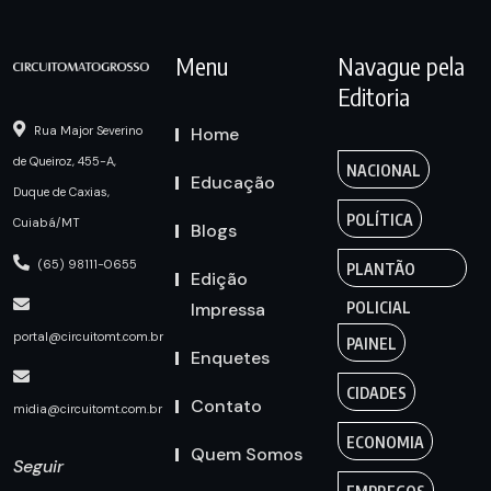
Menu
Navague pela
Editoria
Home
Rua Major Severino
de Queiroz, 455-A,
NACIONAL
Educação
Duque de Caxias,
POLÍTICA
Cuiabá/MT
Blogs
(65) 98111-0655
PLANTÃO
Edição
Impressa
POLICIAL
portal@circuitomt.com.br
PAINEL
Enquetes
CIDADES
Contato
midia@circuitomt.com.br
ECONOMIA
Quem Somos
Seguir