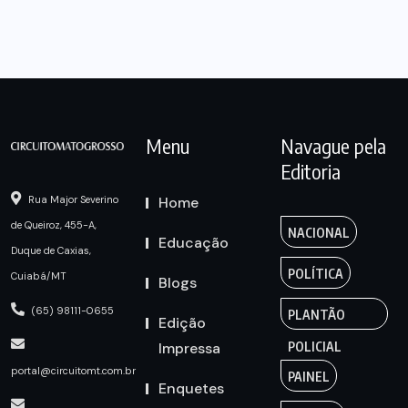
Menu
Navague pela
Editoria
Home
Rua Major Severino
de Queiroz, 455-A,
NACIONAL
Educação
Duque de Caxias,
POLÍTICA
Cuiabá/MT
Blogs
(65) 98111-0655
PLANTÃO
Edição
Impressa
POLICIAL
portal@circuitomt.com.br
PAINEL
Enquetes