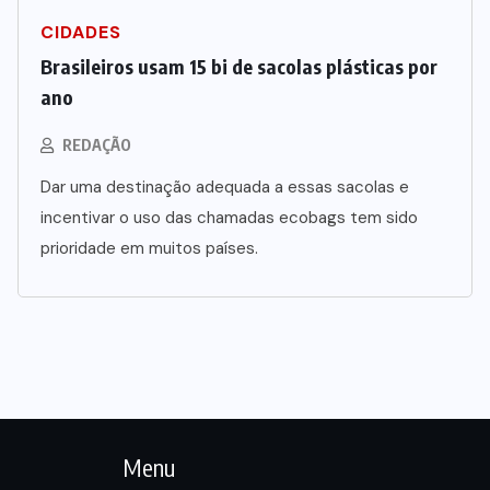
Dia dos Pais impulsiona varejo e
CIDADES
reforça conexão entre pais e filhos
Brasileiros usam 15 bi de sacolas plásticas por
na moda inspirada no agro
ano
7 DE AGOSTO DE 2026
REDAÇÃO
Dar uma destinação adequada a essas sacolas e
incentivar o uso das chamadas ecobags tem sido
prioridade em muitos países.
Menu