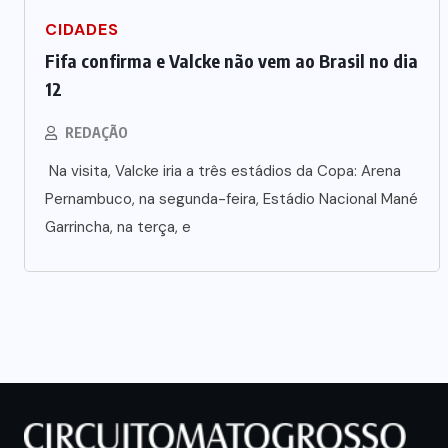
Prefeito Abilio Brunini recebe a
CIDADES
mais alta honraria da Rotam em
Fifa confirma e Valcke não vem ao Brasil no dia
Cuiabá
12
7 DE AGOSTO DE 2026
REDAÇÃO
Na visita, Valcke iria a três estádios da Copa: Arena
Pernambuco, na segunda-feira, Estádio Nacional Mané
Garrincha, na terça, e