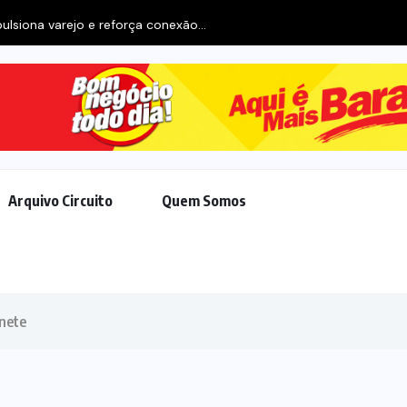
ulsiona varejo e reforça conexão...
Arquivo Circuito
Quem Somos
inete