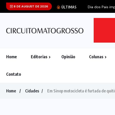
8 DE AUGUST DE 2026
Dia dos Pais imp
ÚLTIMAS
Home
Editorias
Opinião
Colunas
Contato
Home
Cidades
Em Sinop motocicleta é furtada de quit