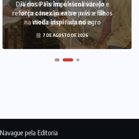
Alencar Farina é escolhido de
última hora para ser o vice de
Wellington Fagundes
7 DE AGOSTO DE 2026
Navague pela Editoria