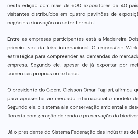
Dia dos Pais impulsiona varejo e
nesta edição com mais de 600 expositores de 40 países
é
reforça conexão entre pais e filhos
visitantes distribuídos em quatro pavilhões de exposi
na moda inspirada no agro
negócios e inovação no setor florestal.
7 DE AGOSTO DE 2026
Entre as empresas participantes está a Madeireira Dois
primeira vez da feira internacional. O empresário Wil
estratégica para compreender as demandas do mercado 
empresa. Segundo ele, apesar de já exportar por mei
comerciais próprias no exterior.
O presidente do Cipem, Gleisson Omar Tagliari, afirmou
para apresentar ao mercado internacional o modelo de
Segundo ele, o sistema alia conservação ambiental e de
floresta com geração de renda e preservação da biodiver
Já o presidente do Sistema Federação das Indústrias de M