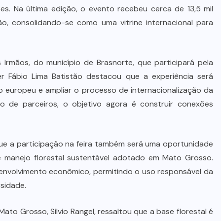
De queijos a mel: Feira FAM dá
. Na última edição, o evento recebeu cerca de 13,5 mil
rosto, voz e lucro aos pequenos
ção, consolidando-se como uma vitrine internacional para
produtores de Várzea Grande
8 DE AGOSTO DE 2026
 Irmãos, do município de Brasnorte, que participará pela
cler Fábio Lima Batistão destacou que a experiência será
europeu e ampliar o processo de internacionalização da
o de parceiros, o objetivo agora é construir conexões
 que a participação na feira também será uma oportunidade
 manejo florestal sustentável adotado em Mato Grosso.
senvolvimento econômico, permitindo o uso responsável da
sidade.
ato Grosso, Silvio Rangel, ressaltou que a base florestal é