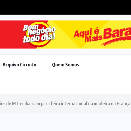
A avança em pautas de Trump,...
Arquivo Circuito
Quem Somos
os de MT embarcam para feira internacional da madeira na França