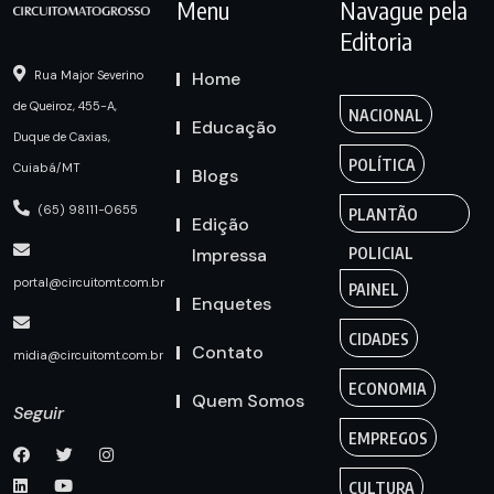
Menu
Navague pela
Editoria
Home
Rua Major Severino
de Queiroz, 455-A,
NACIONAL
Educação
Duque de Caxias,
POLÍTICA
Cuiabá/MT
Blogs
(65) 98111-0655
PLANTÃO
Edição
Impressa
POLICIAL
portal@circuitomt.com.br
PAINEL
Enquetes
CIDADES
Contato
midia@circuitomt.com.br
ECONOMIA
Quem Somos
Seguir
EMPREGOS
CULTURA