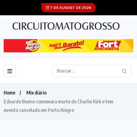
7 DE AUGUST DE 2026
Home
Mix diário
Eduardo Bueno comemora morte de Charlie Kirk e tem
evento cancelado em Porto Alegre