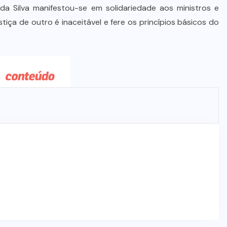
Dia dos Pais impulsiona varejo e
da Silva manifestou-se em solidariedade aos ministros e
reforça conexão entre pais e filhos
tiça de outro é inaceitável e fere os princípios básicos do
na moda inspirada no agro
7 DE AGOSTO DE 2026