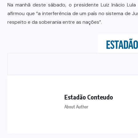
Prefeito Abilio Brunini recebe a
Na manhã deste sábado, o presidente Luiz Inácio Lula 
mais alta honraria da Rotam em
afirmou que “a interferência de um país no sistema de Jus
Cuiabá
respeito e da soberania entre as nações”.
7 DE AGOSTO DE 2026
Estadão Conteudo
About Author