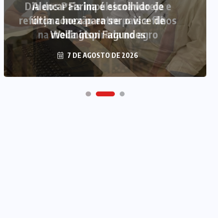
Alencar Farina é escolhido de
última hora para ser o vice de
Wellington Fagundes
7 DE AGOSTO DE 2026