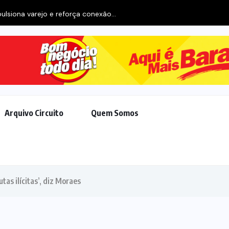
ulsiona varejo e reforça conexão...
Arquivo Circuito
Quem Somos
as ilícitas’, diz Moraes