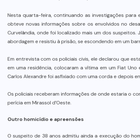
Vale-refeição cobre apenas 9 dias
úteis de alimentação em Mato
Nesta quarta-feira, continuando as investigações para e
a
Grosso, aponta levantamento
obteve novas informações sobre os envolvidos no desa
Curvelândia, onde foi localizado mais um dos suspeitos. J.
6 DE AGOSTO DE 2026
abordagem e resistiu à prisão, se escondendo em um bar
Em entrevista com os policiais civis, ele declarou que 
em uma residência, colocaram a vítima em um Fiat Uno 
Carlos Alexandre foi asfixiado com uma corda e depois e
Os policiais receberam informações de onde estaria o co
perícia em Mirassol d’Oeste.
Outro homicídio e apreensões
O suspeito de 38 anos admitiu ainda a execução do homi