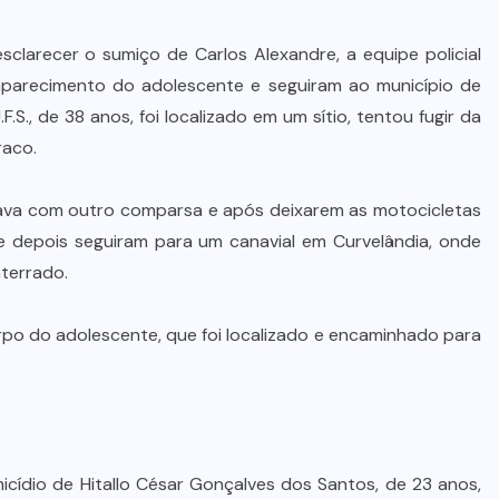
STJ condena ministro Marco Buzzi
à perda do cargo por denúncias de
sclarecer o sumiço de Carlos Alexandre, a equipe policial
importunação sexual
parecimento do adolescente e seguiram ao município de
F.S., de 38 anos, foi localizado em um sítio, tentou fugir da
6 DE AGOSTO DE 2026
raco.
estava com outro comparsa e após deixarem as motocicletas
e depois seguiram para um canavial em Curvelândia, onde
nterrado.
rpo do adolescente, que foi localizado e encaminhado para
cídio de Hitallo César Gonçalves dos Santos, de 23 anos,