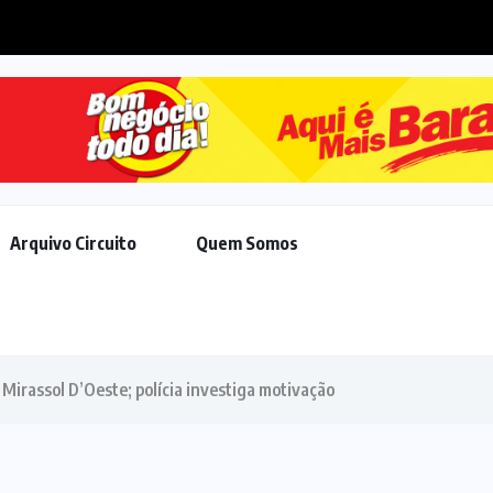
acordo de R$ 308 milhões...
Arquivo Circuito
Quem Somos
Mirassol D’Oeste; polícia investiga motivação