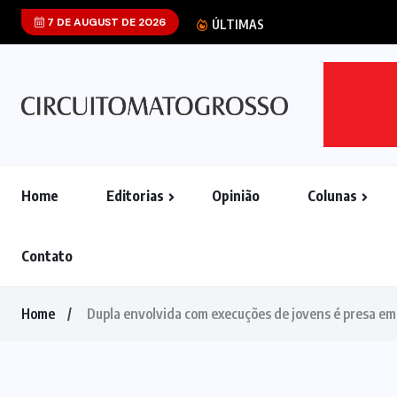
7 DE AUGUST DE 2026
STF aponta que 
ÚLTIMAS
Home
Editorias
Opinião
Colunas
Contato
Home
Dupla envolvida com execuções de jovens é presa em 