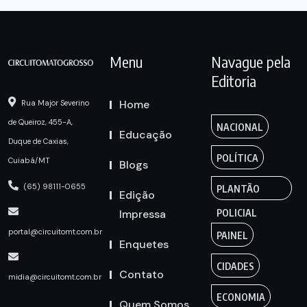
Menu
Navague pela
Editoria
Home
Rua Major Severino
de Queiroz, 455-A,
NACIONAL
Educação
Duque de Caxias,
POLÍTICA
Cuiabá/MT
Blogs
(65) 98111-0655
PLANTÃO
Edição
Impressa
POLICIAL
portal@circuitomt.com.br
PAINEL
Enquetes
CIDADES
Contato
midia@circuitomt.com.br
ECONOMIA
Quem Somos